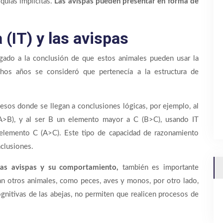
rquías implícitas.
Las avispas pueden presentar en forma de
 (IT) y las avispas
gado a la conclusión de que estos animales pueden usar la
uchos años se consideró que pertenecía a la estructura de
cesos donde se llegan a conclusiones lógicas, por ejemplo, al
>B), y al ser B un elemento mayor a C (B>C), usando IT
elemento C (A>C). Este tipo de capacidad de razonamiento
nclusiones.
as avispas y su comportamiento,
también es importante
usan otros animales, como peces, aves y monos, por otro lado,
cognitivas de las abejas, no permiten que realicen procesos de