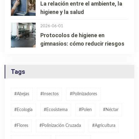
La relación entre el ambiente, la
higiene y la salud
2026-06-01
Protocolos de higiene en
gimnasios: cómo reducir riesgos
Tags
#abejas
#insectos
#polinizadores
#ecología
#ecosistema
#polen
#néctar
#flores
#polinización Cruzada
#agricultura